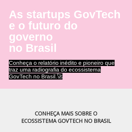
As startups GovTech
e o futuro do
governo
no Brasil
Conheça o relatório inédito e pioneiro que
traz uma radiografia do ecossistema
GovTech no Brasil.🚀
CONHEÇA MAIS SOBRE O
ECOSSISTEMA GOVTECH NO BRASIL